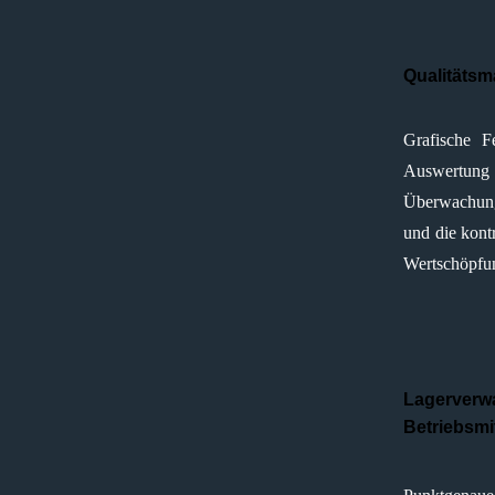
Qualitäts
Grafische F
Auswertu
Überwachung
und die kontr
Wertschöpfun
Lagerverw
Betriebsmi