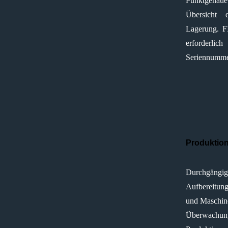
Punktgena
Übersicht
Lagerung. F
erforderl
Seriennumme
Produktio
Durchgän
Aufbereitung
und Maschine
Überwachun