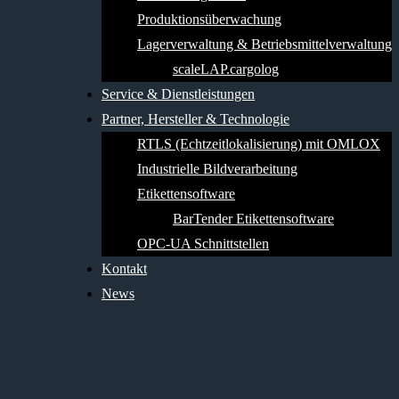
Produktionsüberwachung
Lagerverwaltung & Betriebsmittelverwaltung
scaleLAP.cargolog
Service & Dienstleistungen
Partner, Hersteller & Technologie
RTLS (Echtzeitlokalisierung) mit OMLOX
Industrielle Bildverarbeitung
Etikettensoftware
BarTender Etikettensoftware
OPC-UA Schnittstellen
Kontakt
News