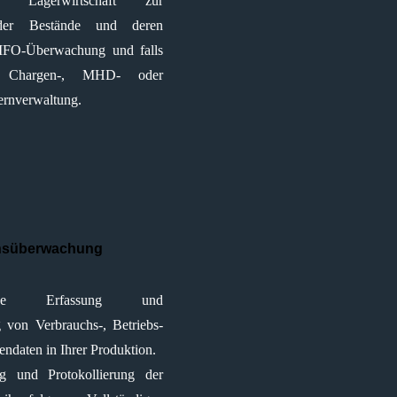
ue Lagerwirtschaft zur
 der Bestände und deren
IFO-Überwachung und falls
ich Chargen-, MHD- oder
rnverwaltung.
nsüberwachung
gige Erfassung und
 von Verbrauchs-, Betriebs-
ndaten in Ihrer Produktion.
g und Protokollierung der